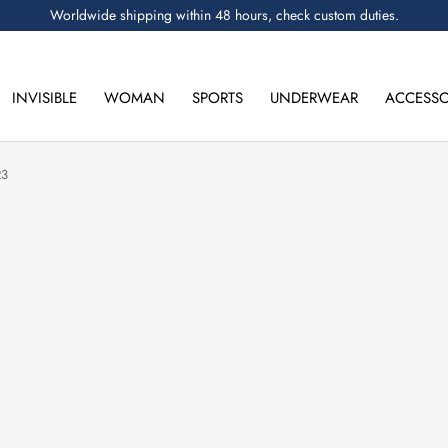
Worldwide shipping within 48 hours, check custom duties.
INVISIBLE
WOMAN
SPORTS
UNDERWEAR
ACCESSO
23