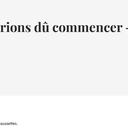
rions dû commencer - É
aussettes.