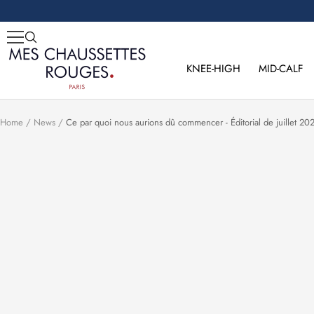
Skip
to
content
Mes
Chaussettes
KNEE-HIGH
MID-CALF
Rouges
Home
News
Ce par quoi nous aurions dû commencer - Éditorial de juillet 20