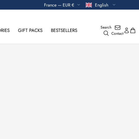
Currency
Language
France — EUR €
English
Search
RIES
GIFT PACKS
BESTSELLERS
Contact